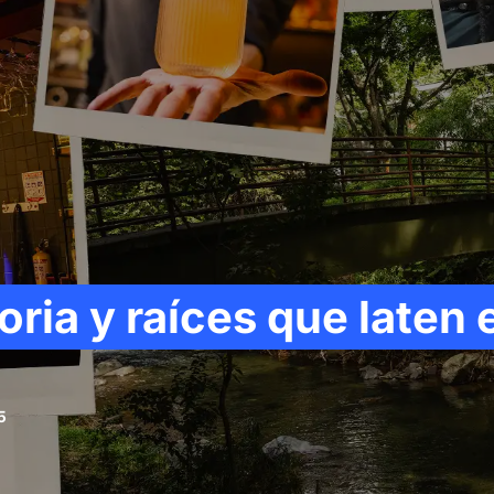
ria y raíces que laten 
5