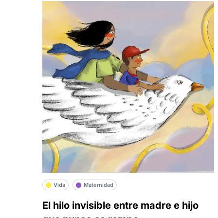
Vida
Maternidad
El hilo invisible entre madre e hijo