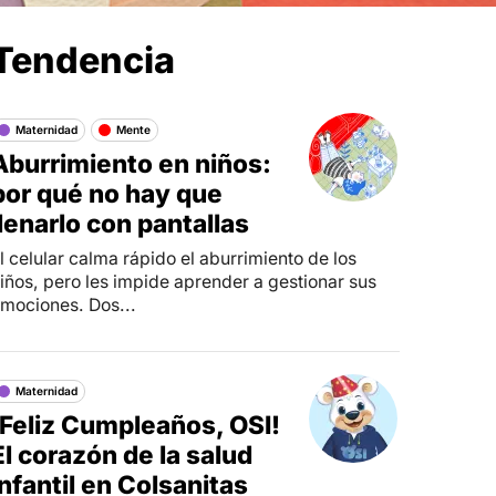
Tendencia
Síganos en
Maternidad
Mente
Aburrimiento en niños:
por qué no hay que
llenarlo con pantallas
l celular calma rápido el aburrimiento de los
iños, pero les impide aprender a gestionar sus
mociones. Dos...
Maternidad
¡Feliz Cumpleaños, OSI!
El corazón de la salud
infantil en Colsanitas