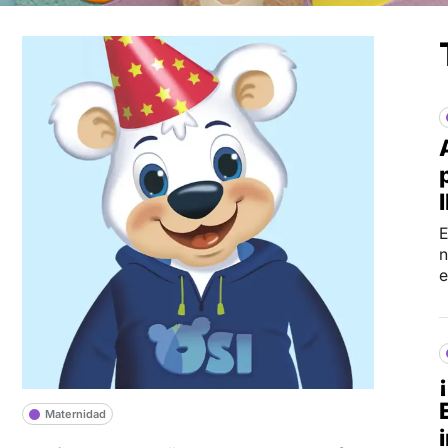
E
n
e
Maternidad