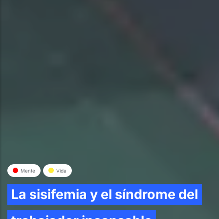
Mente
Vida
La sisifemia y el síndrome del