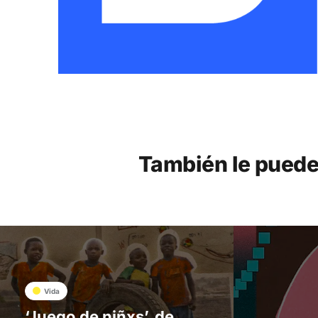
También le puede
Vida
‘Juego de niñxs’, de