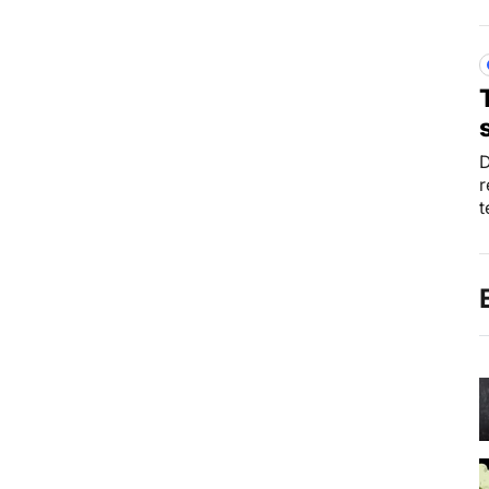
D
r
t