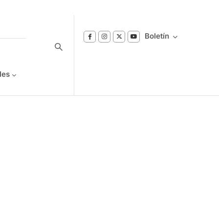
Boletín
les
Suscríbase a nuestro boletín
Reciba notificaciones sobre los temas de
Bienestar que le interesan.