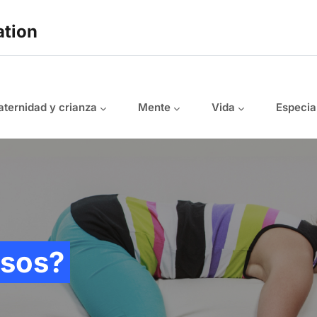
ation
ternidad y crianza
Mente
Vida
Especia
osos?