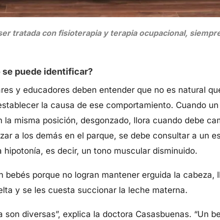
ser tratada con fisioterapia y terapia ocupacional, siem
 se puede identificar?
liares y educadores deben entender que no es natural q
establecer la causa de ese comportamiento. Cuando un n
n la misma posición, desgonzado, llora cuando debe cam
nzar a los demás en el parque, se debe consultar a un es
hipotonía, es decir, un tono muscular disminuido.
n bebés porque no logran mantener erguida la cabeza, ll
lta y se les cuesta succionar la leche materna.
a son diversas”, explica la doctora Casasbuenas. “Un b