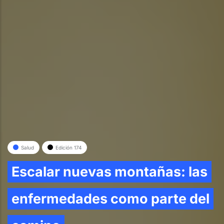
Salud
Edición 174
Escalar nuevas montañas: las
enfermedades como parte del