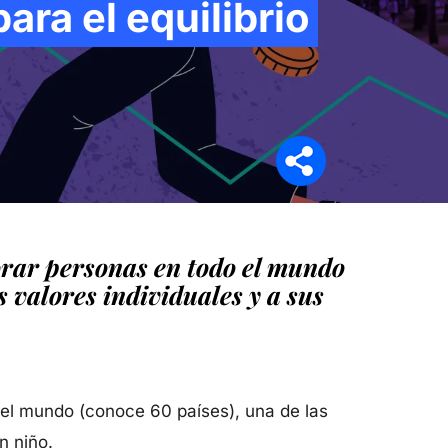
ara el equilibrio
Síganos en
sorar personas en todo el mundo
 valores individuales y a sus
 el mundo (conoce 60 países), una de las
a un niño.