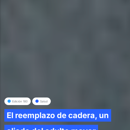
Edición 180
Salud
El reemplazo de cadera, un