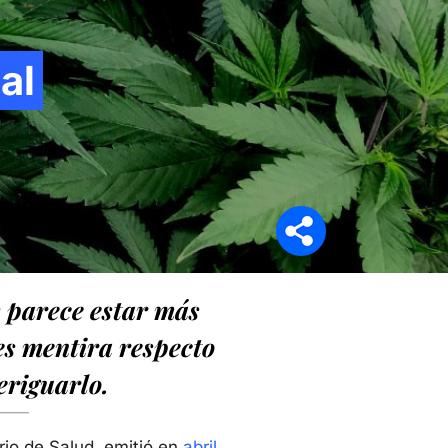
al
Síganos en
 parece estar más
es mentira respecto
eriguarlo.
rio de Salud, emitió en
abril