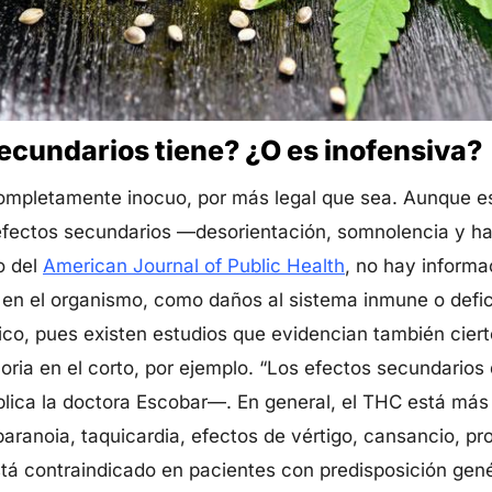
ecundarios tiene? ¿O es inofensiva?
pletamente inocuo, por más legal que sea. Aunque es
efectos secundarios —desorientación, somnolencia y h
o del
American Journal of Public Health
, no hay informa
 en el organismo, como daños al sistema inmune o defic
co, pues existen estudios que evidencian también cierto
ria en el corto, por ejemplo. “Los efectos secundarios
lica la doctora Escobar—. En general, el THC está más
aranoia, taquicardia, efectos de vértigo, cansancio, p
á contraindicado en pacientes con predisposición genét