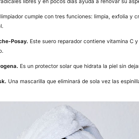
 radicales libres y en pocos días ayuda a renovar su asp
limpiador cumple con tres funciones: limpia, exfolia y c
l.
oche-Posay.
Este suero reparador contiene vitamina C y 
o.
rogena.
Es un protector solar que hidrata la piel sin dej
sk.
Una mascarilla que eliminará de sola vez las espinill