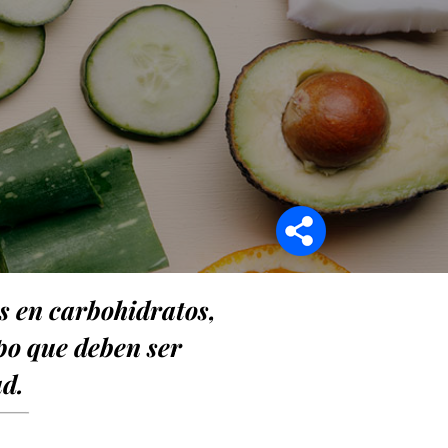
Síganos en
cas en carbohidratos,
po que deben ser
ud.