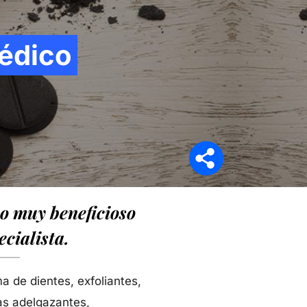
médico
Síganos en
mo muy beneficioso
cialista.
a de dientes, exfoliantes,
as adelgazantes,