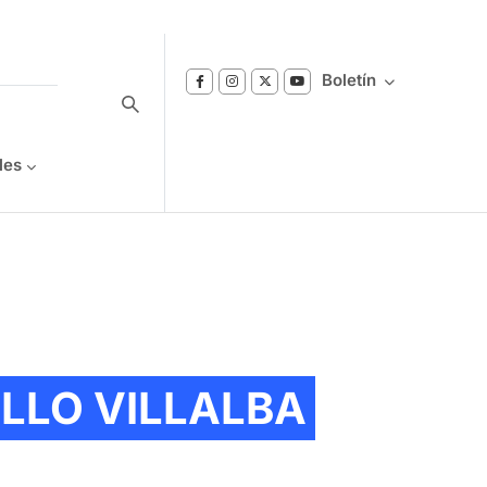
Boletín
les
Suscríbase a nuestro boletín
Reciba notificaciones sobre los temas de
Bienestar que le interesan.
LLO VILLALBA