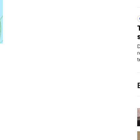
D
r
t