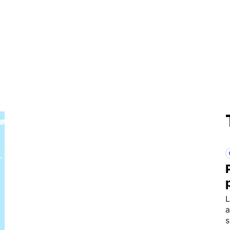
L
a
s