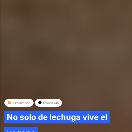
Alimentación
Edición 148
No solo de lechuga vive el