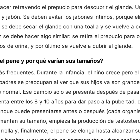
acer retrayendo el prepucio para descubrir el glande. U
 y jabón. Se deben evitar los jabones íntimos, porque el
se debe secar el glande con una toalla y se vuelve a co
n se debe hacer algo similar: se retira el prepucio para o
s de orina, y por último se vuelve a cubrir el glande.
l pene y por qué varían sus tamaños?
s frecuentes. Durante la infancia, el niño crece pero e
dres se preocupan al ver que sus hijos ya son grande
 normal. Ese cambio solo se presenta después de pasar
ta entre los 8 y 10 años para dar paso a la pubertad, q
unque puede presentarse antes o después (cada organis
mentan su tamaño, empieza la producción de testosteron
rrolla y, finalmente, el pene se elonga hasta alcanzar s