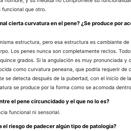
ada hombre, y su medida no compromete su funcionalidad
funcional que otro.
mal cierta curvatura en el pene? ¿Se produce por a
 misma estructura, pero esa estructura es cambiante de
uerpo. Los penes nunca son completamente rectos. Todo
quince grados. Si la angulación es muy pronunciada y di
ocida como curvatura peneana, que podría requerir de c
e se detecta después de la pubertad, con el inicio de l
atura se produce por la forma como se acomoda dentro d
ntre el pene circuncidado y el que no lo es?
ia funcional ni sensorial.
el riesgo de padecer algún tipo de patología?