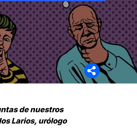
Síganos en
untas de nuestros
los Larios, urólogo