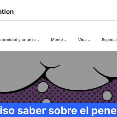
ation
ternidad y crianza
Mente
Vida
Especia
so saber sobre el pene 