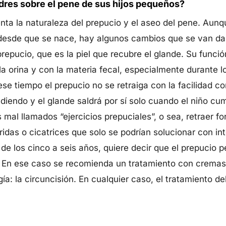
dres sobre el pene de sus hijos pequeños?
nta la naturaleza del prepucio y el aseo del pene. Aunq
esde que se nace, hay algunos cambios que se van da
prepucio, que es la piel que recubre el glande. Su funció
 orina y con la materia fecal, especialmente durante l
se tiempo el prepucio no se retraiga con la facilidad c
ediendo y el glande saldrá por sí solo cuando el niño cu
 mal llamados “ejercicios prepuciales”, o sea, retraer f
das o cicatrices que solo se podrían solucionar con inte
e los cinco a seis años, quiere decir que el prepucio pe
. En ese caso se recomienda un tratamiento con cremas 
ía: la circuncisión. En cualquier caso, el tratamiento d