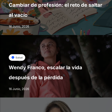
Cambiar de profesión: el reto de saltar
al vacío
16 Junio, 2026
Salud
Wendy Franco, escalar la vida
después de la pérdida
16 Junio, 2026