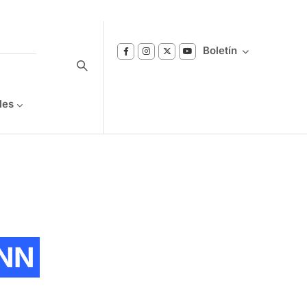
Boletín
les
Suscríbase a nuestro boletín
Reciba notificaciones sobre los temas de
Bienestar que le interesan.
NN