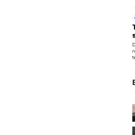
D
r
t