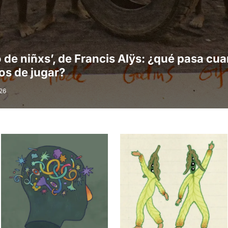
 de niñxs’, de Francis Alÿs: ¿qué pasa cu
os de jugar?
26