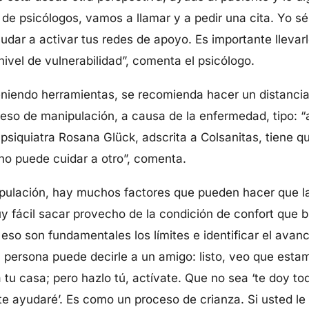
 de psicólogos, vamos a llamar y a pedir una cita. Yo sé
udar a activar tus redes de apoyo. Es importante llevar
vel de vulnerabilidad”, comenta el psicólogo.
niendo herramientas, se recomienda hacer un distancia
eso de manipulación, a causa de la enfermedad, tipo: “a
a psiquiatra Rosana Glück, adscrita a Colsanitas, tiene q
no puede cuidar a otro”, comenta.
lación, hay muchos factores que pueden hacer que las
fácil sacar provecho de la condición de confort que br
eso son fundamentales los límites e identificar el avanc
a persona puede decirle a un amigo: listo, veo que est
tu casa; pero hazlo tú, actívate. Que no sea ‘te doy tod
e ayudaré’. Es como un proceso de crianza. Si usted le