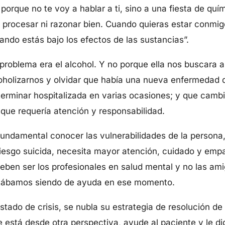
rque no te voy a hablar a ti, sino a una fiesta de quím
 procesar ni razonar bien. Cuando quieras estar conmig
ando estás bajo los efectos de las sustancias”.
 problema era el alcohol. Y no porque ella nos buscara a
coholizarnos y olvidar que había una nueva enfermedad 
erminar hospitalizada en varias ocasiones; y que cambi
que requería atención y responsabilidad.
undamental conocer las vulnerabilidades de la persona,
iesgo suicida, necesita mayor atención, cuidado y empa
eben ser los profesionales en salud mental y no las am
stábamos siendo de ayuda en ese momento.
tado de crisis, se nubla su estrategia de resolución de
 está desde otra perspectiva, ayude al paciente y le d