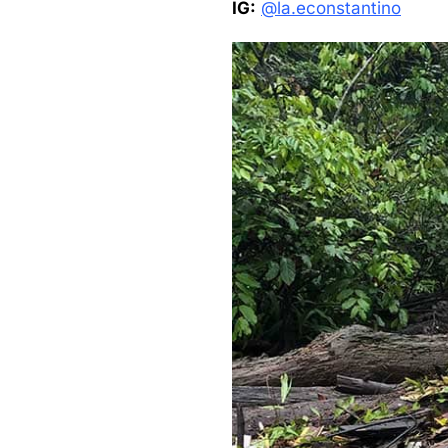
IG:
@la.econstantino