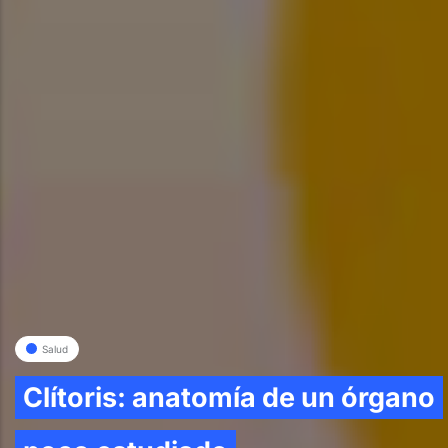
Salud
Clítoris: anatomía de un órgano